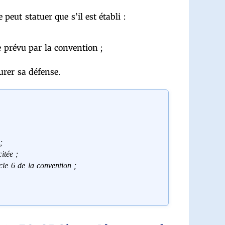
eut statuer que s’il est établi :
e prévu par la convention ;
urer sa défense.
;
itée ;
cle 6 de la convention ;