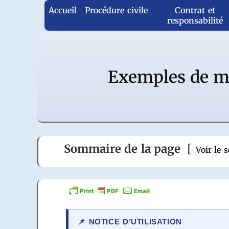
Aller
Accueil
Procédure civile
Contrat et
au
responsabilité
contenu
Exemples de mo
Sommaire de la page
Voir le
NOTICE D’UTILISATION